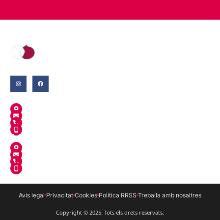
Where English grows.
A Salt
MANUEL DE FALLA, 30
INFO@ANGLOSCHOOL.CAT
972 242 780
659 679 274
A Celrà
AUMET 50 BX. LOCAL 7
INFO@ANGLOSCHOOL.CAT
972 909 111
659 679 274
Avis legal
Privacitat
Cookies
Política RRSS
Treballa amb nosaltres
Copyright © 2025. Tots els drets reservats.