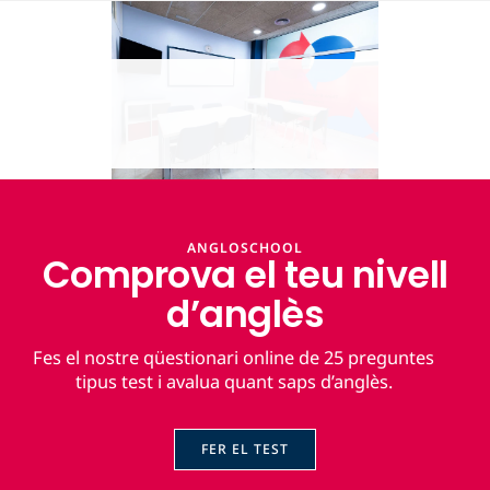
ANGLOSCHOOL
Comprova el teu nivell
d’anglès
Fes el nostre qüestionari online de 25 preguntes
tipus test i avalua quant saps d’anglès.
FER EL TEST