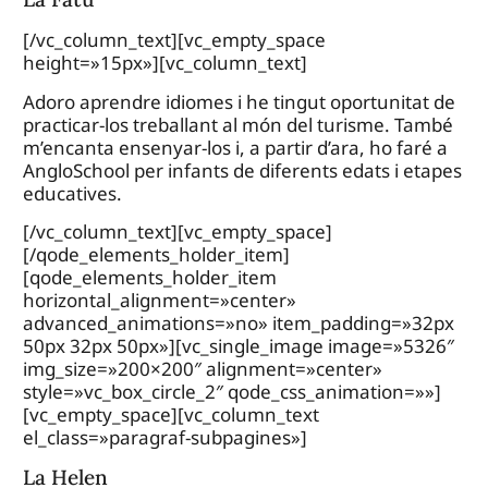
[/vc_column_text][vc_empty_space
height=»15px»][vc_column_text]
Adoro aprendre idiomes i he tingut oportunitat de
practicar-los treballant al món del turisme. També
m’encanta ensenyar-los i, a partir d’ara, ho faré a
AngloSchool per infants de diferents edats i etapes
educatives.
[/vc_column_text][vc_empty_space]
[/qode_elements_holder_item]
[qode_elements_holder_item
horizontal_alignment=»center»
advanced_animations=»no» item_padding=»32px
50px 32px 50px»][vc_single_image image=»5326″
img_size=»200×200″ alignment=»center»
style=»vc_box_circle_2″ qode_css_animation=»»]
[vc_empty_space][vc_column_text
el_class=»paragraf-subpagines»]
La Helen