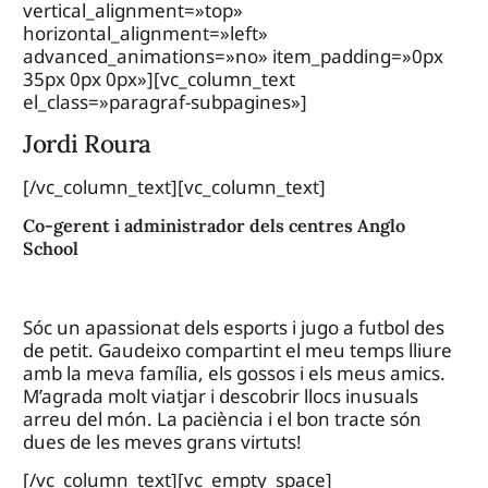
vertical_alignment=»top»
horizontal_alignment=»left»
advanced_animations=»no» item_padding=»0px
35px 0px 0px»][vc_column_text
el_class=»paragraf-subpagines»]
Jordi Roura
[/vc_column_text][vc_column_text]
Co-gerent i administrador dels centres Anglo
School
Sóc un apassionat dels esports i jugo a futbol des
de petit. Gaudeixo compartint el meu temps lliure
amb la meva família, els gossos i els meus amics.
M’agrada molt viatjar i descobrir llocs inusuals
arreu del món. La paciència i el bon tracte són
dues de les meves grans virtuts!
[/vc_column_text][vc_empty_space]