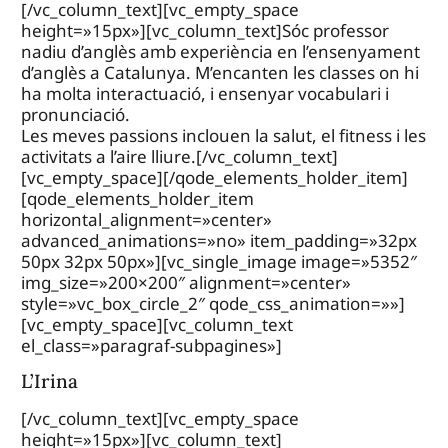
[/vc_column_text][vc_empty_space
height=»15px»][vc_column_text]Sóc professor
nadiu d’anglès amb experiència en l’ensenyament
d’anglès a Catalunya. M’encanten les classes on hi
ha molta interactuació, i ensenyar vocabulari i
pronunciació.
Les meves passions inclouen la salut, el fitness i les
activitats a l’aire lliure.[/vc_column_text]
[vc_empty_space][/qode_elements_holder_item]
[qode_elements_holder_item
horizontal_alignment=»center»
advanced_animations=»no» item_padding=»32px
50px 32px 50px»][vc_single_image image=»5352″
img_size=»200×200″ alignment=»center»
style=»vc_box_circle_2″ qode_css_animation=»»]
[vc_empty_space][vc_column_text
el_class=»paragraf-subpagines»]
L’Irina
[/vc_column_text][vc_empty_space
height=»15px»][vc_column_text]