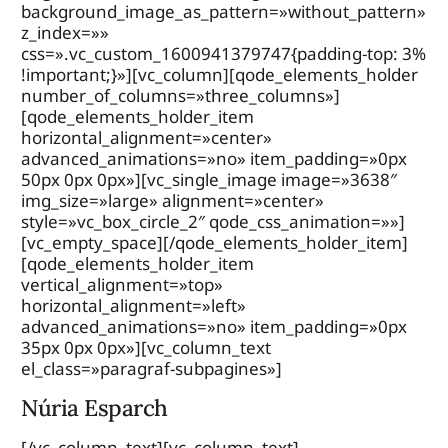
background_image_as_pattern=»without_pattern»
z_index=»»
css=».vc_custom_1600941379747{padding-top: 3%
!important;}»][vc_column][qode_elements_holder
number_of_columns=»three_columns»]
[qode_elements_holder_item
horizontal_alignment=»center»
advanced_animations=»no» item_padding=»0px
50px 0px 0px»][vc_single_image image=»3638″
img_size=»large» alignment=»center»
style=»vc_box_circle_2″ qode_css_animation=»»]
[vc_empty_space][/qode_elements_holder_item]
[qode_elements_holder_item
vertical_alignment=»top»
horizontal_alignment=»left»
advanced_animations=»no» item_padding=»0px
35px 0px 0px»][vc_column_text
el_class=»paragraf-subpagines»]
Núria Esparch
[/vc_column_text][vc_column_text]