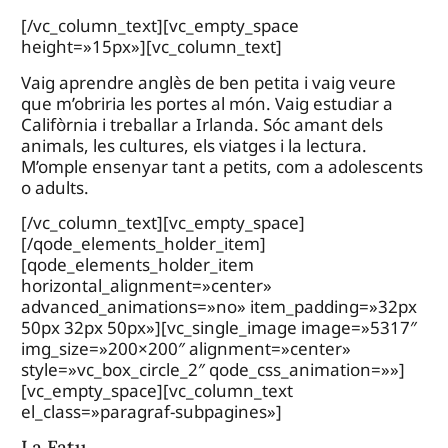
[/vc_column_text][vc_empty_space
height=»15px»][vc_column_text]
Vaig aprendre anglès de ben petita i vaig veure
que m’obriria les portes al món. Vaig estudiar a
Califòrnia i treballar a Irlanda. Sóc amant dels
animals, les cultures, els viatges i la lectura.
M’omple ensenyar tant a petits, com a adolescents
o adults.
[/vc_column_text][vc_empty_space]
[/qode_elements_holder_item]
[qode_elements_holder_item
horizontal_alignment=»center»
advanced_animations=»no» item_padding=»32px
50px 32px 50px»][vc_single_image image=»5317″
img_size=»200×200″ alignment=»center»
style=»vc_box_circle_2″ qode_css_animation=»»]
[vc_empty_space][vc_column_text
el_class=»paragraf-subpagines»]
La Fatu