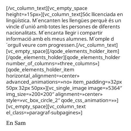
[/vc_column_text][vc_empty_space
height=»15px»][vc_column_text]Sóc llicenciada en
lingüística. M´encanten les llengües perquè és un
vincle d´unió amb totes les persones de diferents
nacionalitats. M´encanta llegir i compartir
informació amb els meus alumnes. M´omple d
´orgull veure com progressen.[/vc_column_text]
[vc_empty_space][/qode_elements_holder_item]
[/qode_elements_holder][qode_elements_holder
number_of_columns=»three_columns»]
[qode_elements_holder_item
horizontal_alignment=»center»
advanced_animations=»no» item_padding=»32px
50px 32px 50px»][vc_single_image image=»5364″
img_size=»200×200″ alignment=»center»
style=»vc_box_circle_2″ qode_css_animation=»»]
[vc_empty_space][vc_column_text
el_class=»paragraf-subpagines»]
En Sam