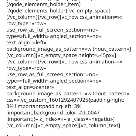
[/qode_elements_holder_item]
[/qode_elements_holder][vc_empty_space]
[/vc_column][/vc_row][vc_row css_animation=»»
row_type=»row»
use_row_as_full_screen_section=»no»
type=»full_width» angled_section=»no»
text_align=»left»
background_image_as_pattern=»without_pattern»]
[vc_column][vc_empty_space height=»45px»]
[/vc_column][/vc_row][vc_row css_animation=»»
row_type=»row»
use_row_as_full_screen_section=»no»
type=»full_width» angled_section=»no»
text_align=»center»
background_image_as_pattern=»without_pattern»
css=».vc_custom_1601292407925{padding-right:
3% !important;padding-left: 3%
!important;background-color: #dc0047
!important;}» z_index=»» el_class=»negatiu»]
[vc_column][vc_empty_space][vc_column_text]