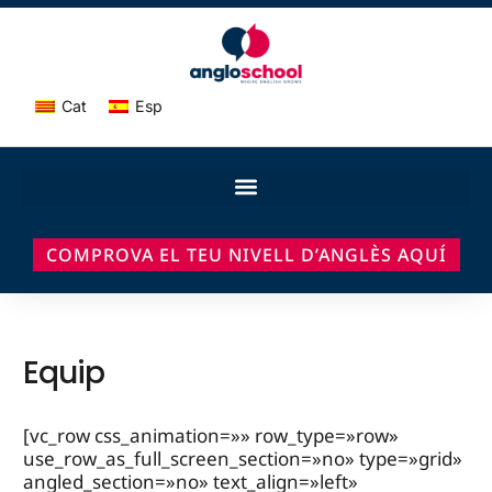
Cat
Esp
COMPROVA EL TEU NIVELL D’ANGLÈS AQUÍ
Equip
[vc_row css_animation=»» row_type=»row»
use_row_as_full_screen_section=»no» type=»grid»
angled_section=»no» text_align=»left»