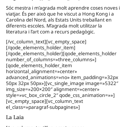
Sóc mestra i m’agrada molt aprendre coses noves i
viatjar. És per això que he viscut a Hong Kong i a
Carolina del Nord, als Estats Units treballant en
diferents escoles. M’agrada molt utilitzar la
literatura i l’art com a recurs pedagògic.
[/vc_column_text][vc_empty_space]
[/qode_elements_holder_item]
[/qode_elements_holder][qode_elements_holder
number_of_columns=»three_columns»]
[qode_elements_holder_item
horizontal_alignment=»center»
advanced_animations=»no» item_padding=»32px
50px 32px 50px»][vc_single_image image=»5322″
img_size=»200×200″ alignment=»center»
style=»vc_box_circle_2″ qode_css_animation=»»]
[vc_empty_space][vc_column_text
el_class=»paragraf-subpagines»]
La Laia