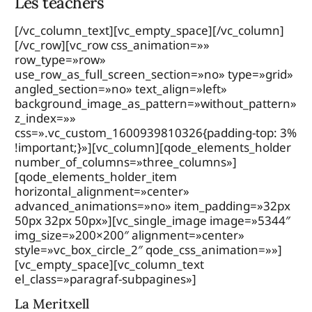
Les teachers
[/vc_column_text][vc_empty_space][/vc_column]
[/vc_row][vc_row css_animation=»»
row_type=»row»
use_row_as_full_screen_section=»no» type=»grid»
angled_section=»no» text_align=»left»
background_image_as_pattern=»without_pattern»
z_index=»»
css=».vc_custom_1600939810326{padding-top: 3%
!important;}»][vc_column][qode_elements_holder
number_of_columns=»three_columns»]
[qode_elements_holder_item
horizontal_alignment=»center»
advanced_animations=»no» item_padding=»32px
50px 32px 50px»][vc_single_image image=»5344″
img_size=»200×200″ alignment=»center»
style=»vc_box_circle_2″ qode_css_animation=»»]
[vc_empty_space][vc_column_text
el_class=»paragraf-subpagines»]
La Meritxell