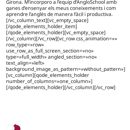
Girona. M’incorporo a l’equip d’AngloSchool amb
ganes d’ensenyar els meus coneixements i com
aprendre l’anglès de manera fàcil i productiva.
[/vc_column_text][vc_empty_space]
[/qode_elements_holder_item]
[/qode_elements_holder][vc_empty_space]
[/vc_column][/vc_row][vc_row css_animation=»»
row_type=»row»
use_row_as_full_screen_section=»no»
type=»full_width» angled_section=»no»
text_align=»left»
background_image_as_pattern=»without_pattern»]
[vc_column][qode_elements_holder
number_of_columns=»one_column»]
[/qode_elements_holder][/vc_column][/vc_row]