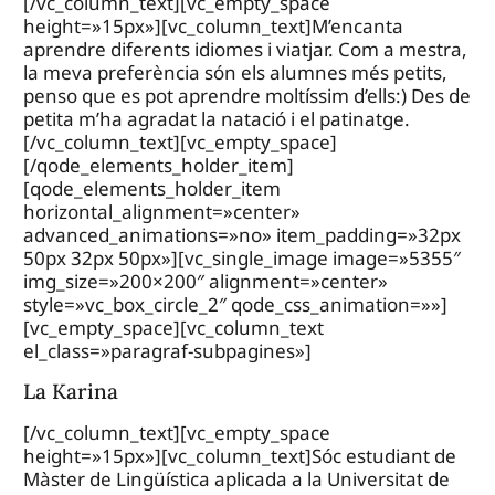
[/vc_column_text][vc_empty_space
height=»15px»][vc_column_text]M’encanta
aprendre diferents idiomes i viatjar. Com a mestra,
la meva preferència són els alumnes més petits,
penso que es pot aprendre moltíssim d’ells:) Des de
petita m’ha agradat la natació i el patinatge.
[/vc_column_text][vc_empty_space]
[/qode_elements_holder_item]
[qode_elements_holder_item
horizontal_alignment=»center»
advanced_animations=»no» item_padding=»32px
50px 32px 50px»][vc_single_image image=»5355″
img_size=»200×200″ alignment=»center»
style=»vc_box_circle_2″ qode_css_animation=»»]
[vc_empty_space][vc_column_text
el_class=»paragraf-subpagines»]
La Karina
[/vc_column_text][vc_empty_space
height=»15px»][vc_column_text]Sóc estudiant de
Màster de Lingüística aplicada a la Universitat de