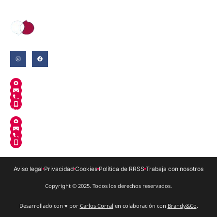
Where English grows.
En Salt
MANUEL DE FALLA, 30
INFO@ANGLOSCHOOL.CAT
972 242 780
659 679 274
En Celrá
AUMET 50 BX. LOCAL 7
INFO@ANGLOSCHOOL.CAT
972 909 111
659 679 274
Aviso legal
Privacidad
Cookies
Política de RRSS
Trabaja con nosotros
Copyright © 2025. Todos los derechos reservados.
Desarrollado con ♥ por
Carlos Corral
en colaboración con
Brandy&Co
.