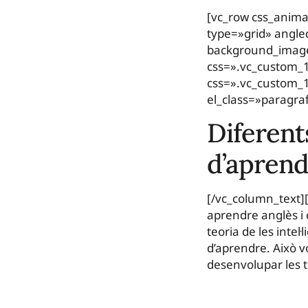
[vc_row css_anima
type=»grid» angle
background_image
css=».vc_custom_
css=».vc_custom_1
el_class=»paragra
Diferent
d’apren
[/vc_column_text]
aprendre anglès i 
teoria de les intel
d’aprendre. Això vo
desenvolupar les t