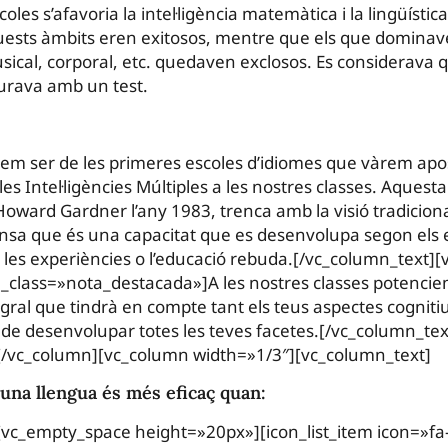
scoles s’afavoria la intel·ligència matemàtica i la lingüísti
ests àmbits eren exitosos, mentre que els que dominave
musical, corporal, etc. quedaven exclosos. Es considerava qu
surava amb un test.
em ser de les primeres escoles d’idiomes que vàrem apos
es Intel·ligències Múltiples a les nostres classes. Aquest
oward Gardner l’any 1983, trenca amb la visió tradiciona
efensa que és una capacitat que es desenvolupa segon els
 les experiències o l’educació rebuda.[/vc_column_text]
l_class=»nota_destacada»]A les nostres classes potenci
al que tindrà en compte tant els teus aspectes cognitius
al de desenvolupar totes les teves facetes.[/vc_column_tex
/vc_column][vc_column width=»1/3″][vc_column_text]
una llengua és més eficaç quan:
[vc_empty_space height=»20px»][icon_list_item icon=»fa