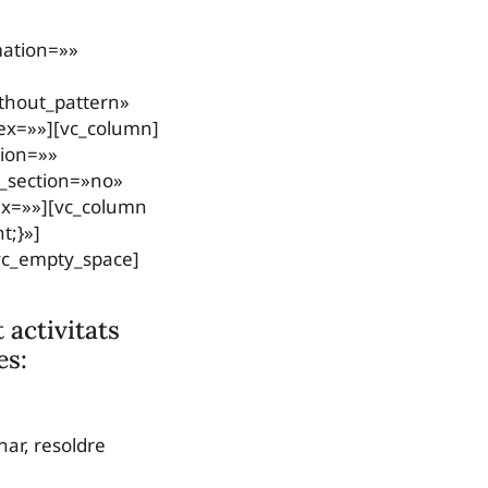
mation=»»
thout_pattern»
ex=»»][vc_column]
tion=»»
d_section=»no»
ex=»»][vc_column
t;}»]
vc_empty_space]
 activitats
es:
onar, resoldre