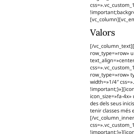
css=».vc_custom_1
!important;backgr
[vc_column][vc_e
Valors
[/vc_column_text]
row_type=»row» us
text_align=»cent
css=».vc_custom_
row_type=»row» ty
width=»1/4″ css=»
!important;}»][ic
icon_size=»fa-4x»
des dels seus inici
tenir classes més
[/vc_column_inner
css=».vc_custom_1
!important;}»][ic