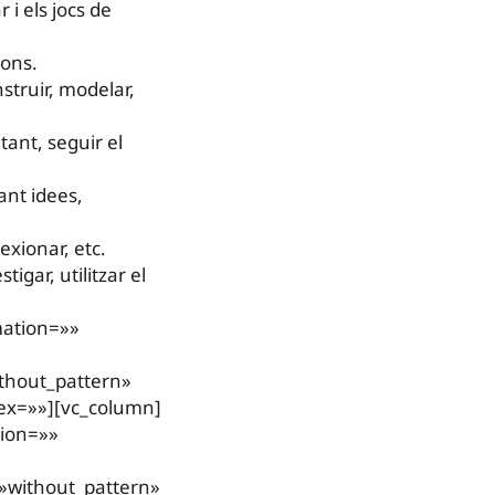
r i els jocs de
ions.
nstruir, modelar,
tant, seguir el
ant idees,
lexionar, etc.
igar, utilitzar el
mation=»»
thout_pattern»
ex=»»][vc_column]
tion=»»
»without_pattern»