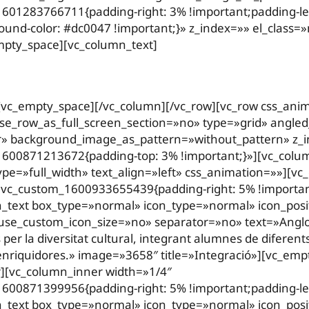
601283766711{padding-right: 3% !important;padding-le
ound-color: #dc0047 !important;}» z_index=»» el_class=»
mpty_space][vc_column_text]
[vc_empty_space][/vc_column][/vc_row][vc_row css_ani
e_row_as_full_screen_section=»no» type=»grid» angle
er» background_image_as_pattern=»without_pattern» z_
1600871213672{padding-top: 3% !important;}»][vc_colu
pe=»full_width» text_align=»left» css_animation=»»][v
.vc_custom_1600933655439{padding-right: 5% !importan
on_text box_type=»normal» icon_type=»normal» icon_pos
 use_custom_icon_size=»no» separator=»no» text=»Anglo
s per la diversitat cultural, integrant alumnes de diferent
 enriquidores.» image=»3658″ title=»Integració»][vc_emp
][vc_column_inner width=»1/4″
600871399956{padding-right: 5% !important;padding-le
on_text box_type=»normal» icon_type=»normal» icon_pos