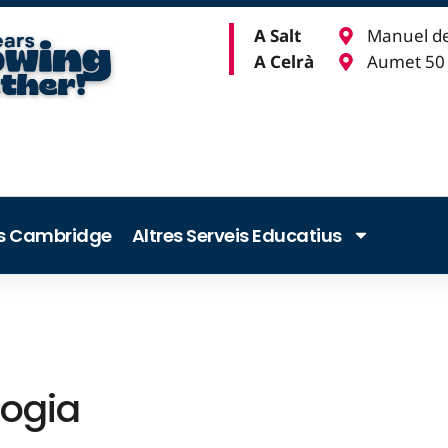
A Salt
Manuel de
A Celrà
Aumet 50 b
ls Cambridge
Altres Serveis Educatius
ogia