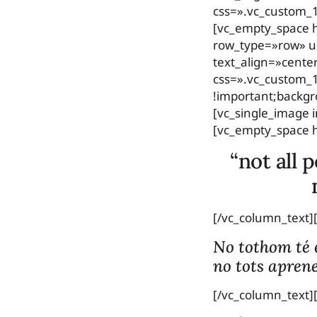
css=».vc_custom_
[vc_empty_space h
row_type=»row» us
text_align=»cent
css=».vc_custom_
!important;backgr
[vc_single_image
[vc_empty_space 
“not all 
[/vc_column_text]
No tothom té e
no tots apren
[/vc_column_text]