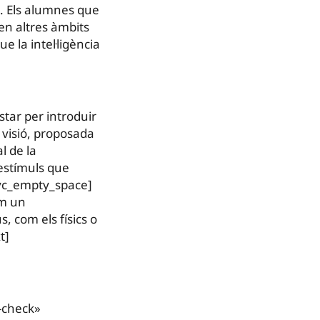
ca. Els alumnes que
n altres àmbits
e la intel·ligència
tar per introduir
a visió, proposada
l de la
 estímuls que
[vc_empty_space]
em un
, com els físics o
t]
-check»