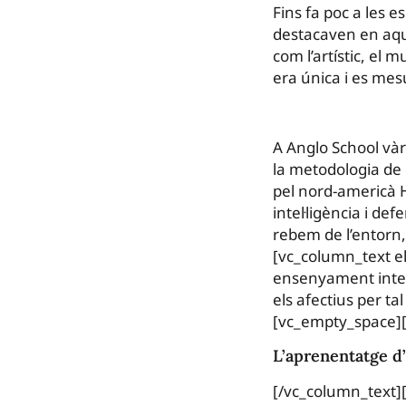
Fins fa poc a les e
destacaven en aqu
com l’artístic, el 
era única i es me
A Anglo School vàr
la metodologia de l
pel nord-americà H
intel·ligència i d
rebem de l’entorn,
[vc_column_text e
ensenyament integr
els afectius per t
[vc_empty_space][
L’aprenentatge d’
[/vc_column_text]