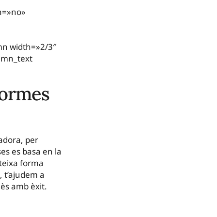
on=»no»
mn width=»2/3″
umn_text
formes
adora, per
es es basa en la
ateixa forma
, t’ajudem a
lès amb èxit.