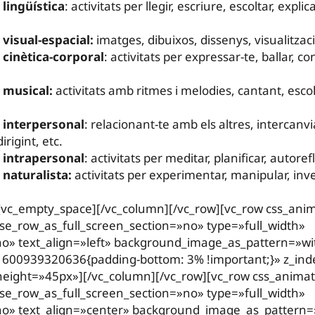
a lingüística
: activitats per llegir, escriure, escoltar, explica
a visual-espacial:
imatges, dibuixos, dissenys, visualitzac
a cinètica-corporal
: activitats per expressar-te, ballar, co
a musical:
activitats amb ritmes i melodies, cantant, escol
a interpersonal
: relacionant-te amb els altres, intercanvi
irigint, etc.
a intrapersonal
: activitats per meditar, planificar, autoref
a naturalista:
activitats per experimentar, manipular, invest
[vc_empty_space][/vc_column][/vc_row][vc_row css_ani
e_row_as_full_screen_section=»no» type=»full_width»
o» text_align=»left» background_image_as_pattern=»wi
1600939320636{padding-bottom: 3% !important;}» z_ind
eight=»45px»][/vc_column][/vc_row][vc_row css_anima
e_row_as_full_screen_section=»no» type=»full_width»
no» text_align=»center» background_image_as_pattern=