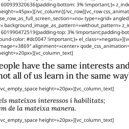
1600939320636{padding-bottom: 3% !important;}» z_ind
eight=»45px»][/vc_column][/vc_row][vc_row css_anima
e_row_as_full_screen_section=»no» type=»grid» angle
er» background_image_as_pattern=»without_pattern» z_
1601990472519{padding-top: 3% !important;padding-bo
ound-color: #dc0047 !important;}» el_class=»negatiu»][
 image=»3869″ alignment=»center» qode_css_animation
height=»20px»][vc_column_text]
people have the same interests and 
not all of us learn in the same way
[vc_empty_space height=»20px»][vc_column_text]
ls mateixos interessos i habilitats;
em de la mateixa manera.
[vc_empty_space height=»20px»][vc_column_text]