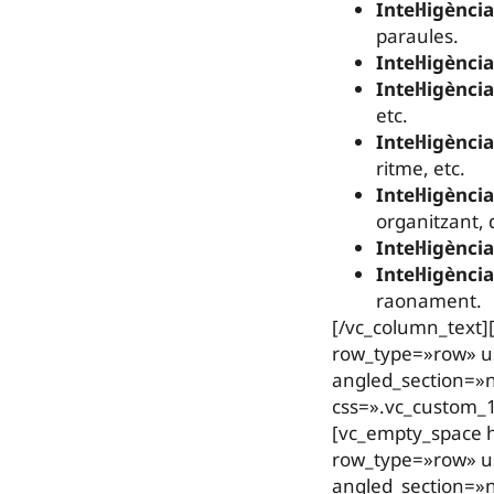
Intel·ligènci
paraules.
Intel·ligènci
Intel·ligènci
etc.
Intel·ligènci
ritme, etc.
Intel·ligènci
organitzant, d
Intel·ligènci
Intel·ligènci
raonament.
[/vc_column_text]
row_type=»row» us
angled_section=»n
css=».vc_custom_
[vc_empty_space h
row_type=»row» us
angled_section=»