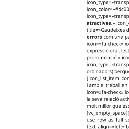
icon_type=»transp
icon_color=»#dc00
icon_type=»transpa
atractives
.» icon
title=»Gaudeixes d
errors
com una par
icon=»fa-check» i
expressió oral, lec
pronunciació.» ic
icon_type=»transpa
ordinadors) perquè
[icon_list_item ic
i amb el treball e
icon=»fa-check» ic
la seva relació ac
molt millor que es
[vc_empty_space]
use_row_as_full_s
text_align=»left»