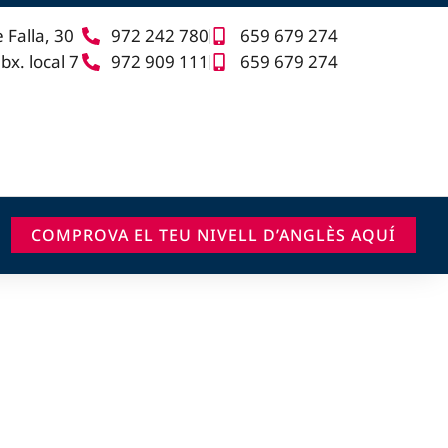
 Falla, 30
972 242 780
659 679 274
x. local 7​
972 909 111
659 679 274
COMPROVA EL TEU NIVELL D’ANGLÈS AQUÍ