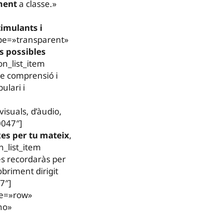
ament
a classe.»
timulants i
ype=»transparent»
s possibles
n_list_item
e comprensió i
ulari i
visuals, d’àudio,
0047″]
es per tu mateix
,
n_list_item
es recordaràs per
briment dirigit
7″]
pe=»row»
no»