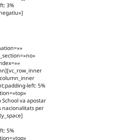
ft: 3%
negatiu»]
mation=»»
d_section=»no»
index=»»
mn][vc_row_inner
c_column_inner
t;padding-left: 5%
ition=»top»
 School va apostar
s nacionalitats per
ty_space]
ft: 5%
ition=»top»