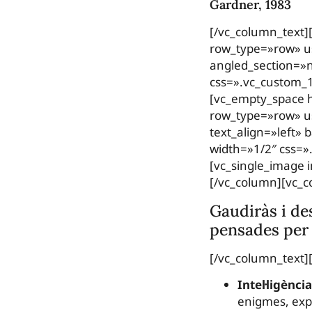
Gardner, 1983
[/vc_column_text]
row_type=»row» us
angled_section=»n
css=».vc_custom_
[vc_empty_space h
row_type=»row» us
text_align=»left»
width=»1/2″ css=»
[vc_single_image 
[/vc_column][vc_c
Gaudiràs i des
pensades per a
[/vc_column_text]
Intel·ligènc
enigmes, exp