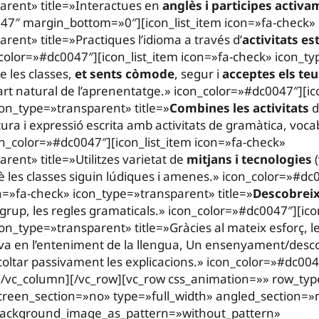
arent» title=»Interactues en
anglès i participes activ
47″ margin_bottom=»0″][icon_list_item icon=»fa-check»
rent» title=»Practiques l’idioma a través d’
activitats es
_color=»#dc0047″][icon_list_item icon=»fa-check» icon_t
e les classes,
et sents còmode
, segur i
acceptes els teu
t natural de l’aprenentatge.» icon_color=»#dc0047″][ico
con_type=»transparent» title=»
Combines les activitats
d
tura i expressió escrita amb activitats de gramàtica, vocab
on_color=»#dc0047″][icon_list_item icon=»fa-check»
rent» title=»Utilitzes varietat de
mitjans i tecnologies
(
 les classes siguin lúdiques i amenes.» icon_color=»#dc
on=»fa-check» icon_type=»transparent» title=»
Descobreix
n grup, les regles gramaticals.» icon_color=»#dc0047″][ico
on_type=»transparent» title=»Gràcies al mateix esforç, l
tiva en l’enteniment de la llengua, Un ensenyament/desco
coltar passivament les explicacions.» icon_color=»#dc004
[/vc_column][/vc_row][vc_row css_animation=»» row_ty
creen_section=»no» type=»full_width» angled_section=»
 background_image_as_pattern=»without_pattern»