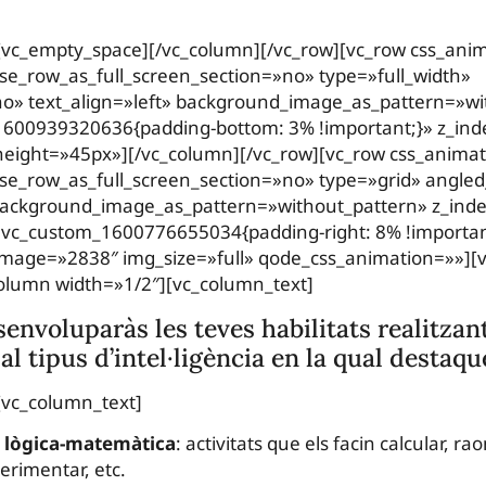
[vc_empty_space][/vc_column][/vc_row][vc_row css_ani
e_row_as_full_screen_section=»no» type=»full_width»
o» text_align=»left» background_image_as_pattern=»wi
1600939320636{padding-bottom: 3% !important;}» z_ind
eight=»45px»][/vc_column][/vc_row][vc_row css_anima
e_row_as_full_screen_section=»no» type=»grid» angle
 background_image_as_pattern=»without_pattern» z_ind
.vc_custom_1600776655034{padding-right: 8% !importan
image=»2838″ img_size=»full» qode_css_animation=»»][
olumn width=»1/2″][vc_column_text]
envoluparàs les teves habilitats realitzant
l tipus d’intel·ligència en la qual destaqu
[vc_column_text]
ia lògica-matemàtica
: activitats que els facin calcular, ra
erimentar, etc.