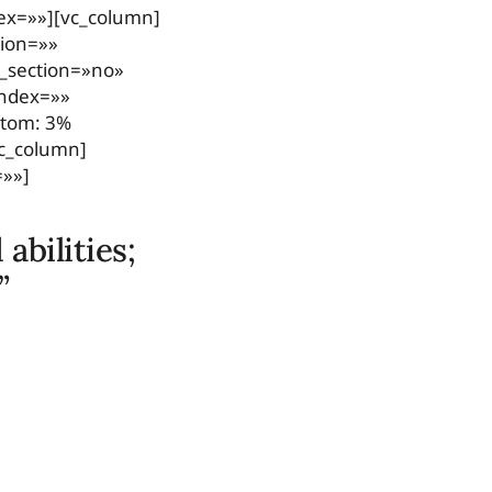
ex=»»][vc_column]
tion=»»
d_section=»no»
index=»»
ttom: 3%
vc_column]
=»»]
abilities;
”