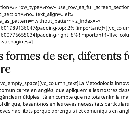
tion=»» row_type=»row» use_row_as_full_screen_secti
d_section=»no» text_align=»left»
_as_pattern=»without_pattern» z_index=»»
1601989136047{padding-top: 2% !important;}»][vc_colu
600776655034{padding-right: 8% !important;}»][vc_col
f-subpagines»]
s formes de ser, diferents 
dre
[vc_empty_space][vc_column_text]La Metodologia innov
comunicar-te en anglès, que apliquem a les nostres class
·ligències múltiples i té en compte que no tots tenim la m
l dir que, basant-nos en les teves necessitats particulars
eves habilitats perquè aprenguis i et comuniquis en ang